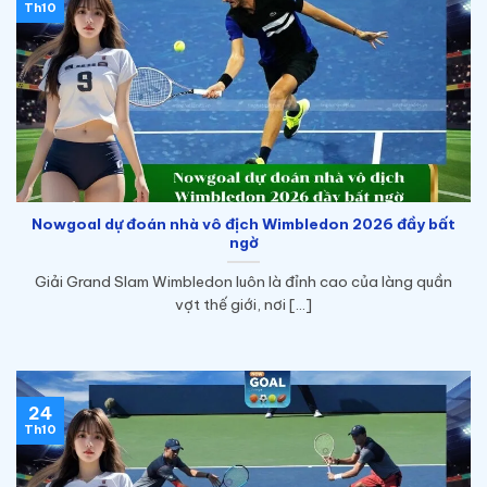
Th10
Nowgoal dự đoán nhà vô địch Wimbledon 2026 đầy bất
ngờ
Giải Grand Slam Wimbledon luôn là đỉnh cao của làng quần
vợt thế giới, nơi [...]
24
Th10