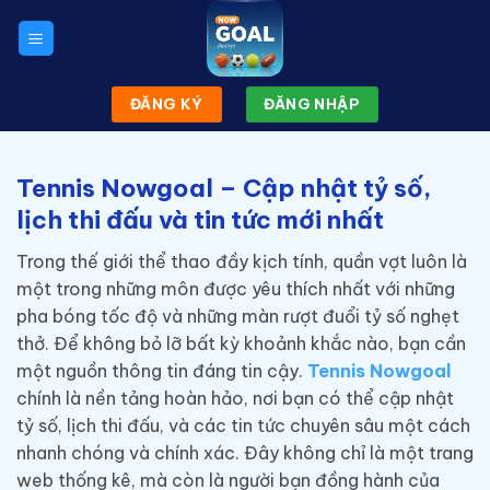
Chuyển
đến
nội
dung
ĐĂNG KÝ
ĐĂNG NHẬP
Tennis Nowgoal – Cập nhật tỷ số,
lịch thi đấu và tin tức mới nhất
Trong thế giới thể thao đầy kịch tính, quần vợt luôn là
một trong những môn được yêu thích nhất với những
pha bóng tốc độ và những màn rượt đuổi tỷ số nghẹt
thở. Để không bỏ lỡ bất kỳ khoảnh khắc nào, bạn cần
một nguồn thông tin đáng tin cậy.
Tennis Nowgoal
chính là nền tảng hoàn hảo, nơi bạn có thể cập nhật
tỷ số, lịch thi đấu, và các tin tức chuyên sâu một cách
nhanh chóng và chính xác. Đây không chỉ là một trang
web thống kê, mà còn là người bạn đồng hành của