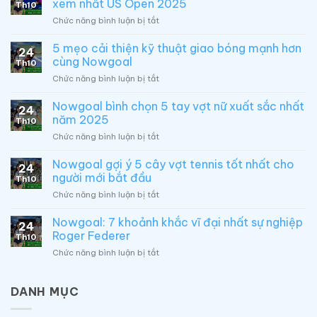
xem nhất US Open 2025
Th10
Chức năng bình luận bị tắt
ở
Nowgoal
tổng
5 mẹo cải thiện kỹ thuật giao bóng mạnh hơn
24
hợp
cùng Nowgoal
Th10
5
Chức năng bình luận bị tắt
ở
trận
5
đấu
mẹo
Nowgoal bình chọn 5 tay vợt nữ xuất sắc nhất
tennis
24
cải
đáng
năm 2025
Th10
thiện
xem
Chức năng bình luận bị tắt
ở
kỹ
nhất
Nowgoal
thuật
US
bình
Nowgoal gợi ý 5 cây vợt tennis tốt nhất cho
giao
Open
24
chọn
bóng
người mới bắt đầu
2025
Th10
5
mạnh
Chức năng bình luận bị tắt
ở
tay
hơn
Nowgoal
vợt
cùng
gợi
Nowgoal: 7 khoảnh khắc vĩ đại nhất sự nghiệp
nữ
Nowgoal
24
ý
xuất
Roger Federer
Th10
5
sắc
Chức năng bình luận bị tắt
ở
cây
nhất
Nowgoal:
vợt
năm
7
tennis
2025
khoảnh
DANH MỤC
tốt
khắc
nhất
vĩ
cho