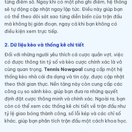
từng điểm số. Ngay khi có một pha ghi điểm, hệ thống
sẽ tự động cập nhật ngay lập tức. Điều này giúp bạn
có thể theo dõi sát sao từng diễn biến của trận đấu
mà không bị gián đoạn, ngay cả khi bạn không có
điều kiện xem trực tiếp.
2. Dữ liệu kèo và thống kê chi tiết
Đối với những người yêu thích cá cược quần vợt, việc
có được thông tin tỷ số và kèo cược chính xác là vô
cùng quan trọng.
Tennis Nowgoal
cung cấp một hệ
thống kèo nhà cái đa dạng và tin cậy, được cập nhật
theo thời gian thực. Nền tảng này còn cung cấp các
công cụ so sánh kèo, giúp bạn đưa ra những quyết
định đặt cược thông minh và chính xác. Ngoài ra, bạn
còn có thể xem các thống kê chi tiết về trận đấu như
tỷ lệ giao bóng thành công, số lỗi kép và các chỉ số
khác, giúp bạn phân tích trận đấu một cách khoa học.