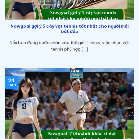
Nowgoal gợi ý 5 cây vợt tennis tốt nhất cho người mới
bắt đầu
Nếu bạn đang bước chân vào thế giới Tennis, việc chọn vợt
tennis phù hợp [...]
24
Th10