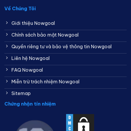
Về Chúng Tôi
Giới thiệu Nowgoal
Chính sách bảo mật Nowgoal
Quyền riêng tư và bảo vệ thông tin Nowgoal
Liên hệ Nowgoal
FAQ Nowgoal
Miễn trừ trách nhiệm Nowgoal
Sitemap
Chứng nhận tín nhiệm