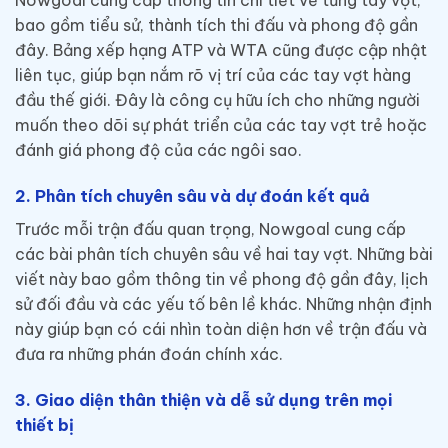
Nowgoal cung cấp thông tin chi tiết về từng tay vợt,
bao gồm tiểu sử, thành tích thi đấu và phong độ gần
đây. Bảng xếp hạng ATP và WTA cũng được cập nhật
liên tục, giúp bạn nắm rõ vị trí của các tay vợt hàng
đầu thế giới. Đây là công cụ hữu ích cho những người
muốn theo dõi sự phát triển của các tay vợt trẻ hoặc
đánh giá phong độ của các ngôi sao.
2. Phân tích chuyên sâu và dự đoán kết quả
Trước mỗi trận đấu quan trọng, Nowgoal cung cấp
các bài phân tích chuyên sâu về hai tay vợt. Những bài
viết này bao gồm thông tin về phong độ gần đây, lịch
sử đối đầu và các yếu tố bên lề khác. Những nhận định
này giúp bạn có cái nhìn toàn diện hơn về trận đấu và
đưa ra những phán đoán chính xác.
3. Giao diện thân thiện và dễ sử dụng trên mọi
thiết bị