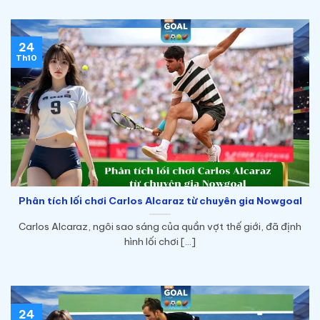
24
Th10
Phân tích lối chơi Carlos Alcaraz từ chuyên gia Nowgoal
Carlos Alcaraz, ngôi sao sáng của quần vợt thế giới, đã định
hình lối chơi [...]
24