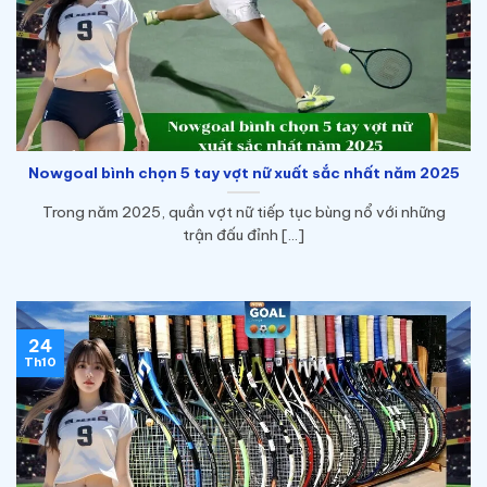
Nowgoal bình chọn 5 tay vợt nữ xuất sắc nhất năm 2025
Trong năm 2025, quần vợt nữ tiếp tục bùng nổ với những
trận đấu đỉnh [...]
24
Th10