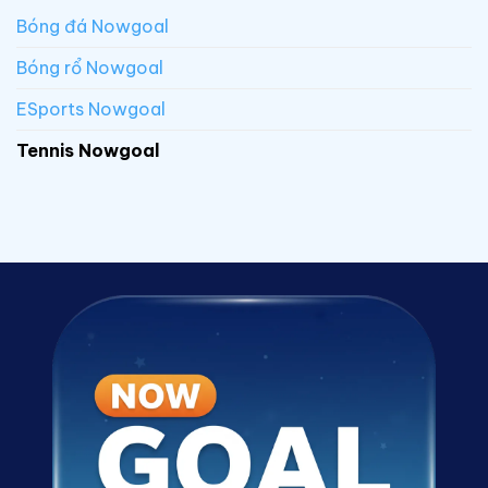
đại
người
Bóng đá Nowgoal
nhất
mới
sự
bắt
Bóng rổ Nowgoal
nghiệp
đầu
Roger
Federer
ESports Nowgoal
Tennis Nowgoal