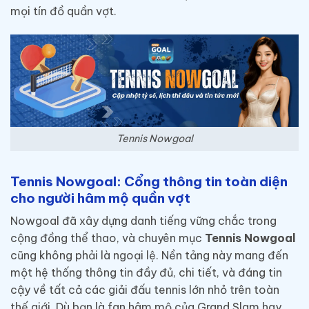
mọi tín đồ quần vợt.
Tennis Nowgoal
Tennis Nowgoal
: Cổng thông tin toàn diện
cho người hâm mộ quần vợt
Nowgoal đã xây dựng danh tiếng vững chắc trong
cộng đồng thể thao, và chuyên mục
Tennis Nowgoal
cũng không phải là ngoại lệ. Nền tảng này mang đến
một hệ thống thông tin đầy đủ, chi tiết, và đáng tin
cậy về tất cả các giải đấu tennis lớn nhỏ trên toàn
thế giới. Dù bạn là fan hâm mộ của Grand Slam hay