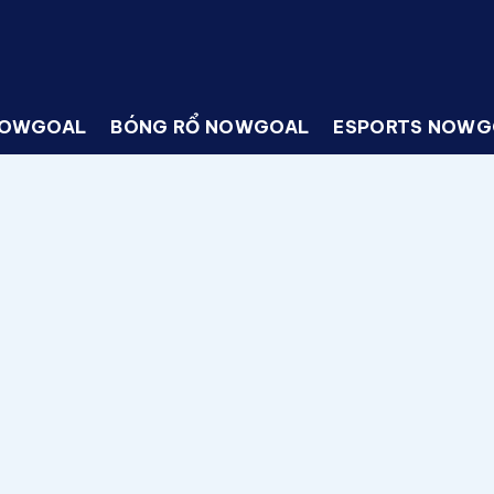
NOWGOAL
BÓNG RỔ NOWGOAL
ESPORTS NOWG