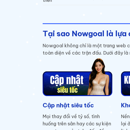
triển
Tại sao Nowgoal là lựa
Nowgoal không chỉ là một trang web c
toàn diện về các trận đấu. Dưới đây l
Cập nhật siêu tốc
Kho
Mọi thay đổi về tỷ số, tình
Nền
huống trên sân hay các sự kiện
lại