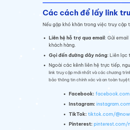
Các cách để lấy link t
Nếu gặp khó khăn trong việc truy cập 
Liên hệ hỗ trợ qua email
: Gửi emai
khách hàng.
Gọi đến đường dây nóng
: Liên lạ
Ngoài các kênh liên hệ trực tiếp, n
link truy cập mới nhất và các chương trì
bảo thông tin chính xác và an toàn tuyệt
Facebook:
facebook.com
Instagram:
instagram.co
TikTok:
tiktok.com/@now
Pinterest:
pinterest.com/