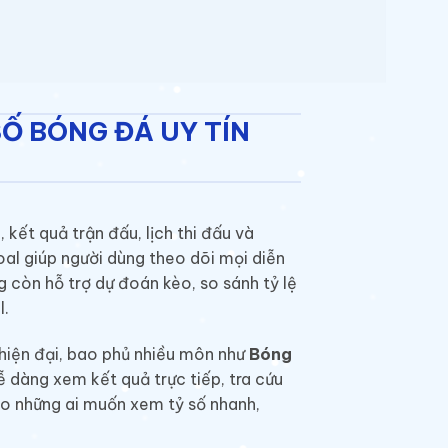
Ố BÓNG ĐÁ UY TÍN
p
, kết quả trận đấu, lịch thi đấu và
goal giúp người dùng theo dõi mọi diễn
g còn hỗ trợ dự đoán kèo, so sánh tỷ lệ
l.
hiện đại, bao phủ nhiều môn như
Bóng
 dàng xem kết quả trực tiếp, tra cứu
cho những ai muốn xem tỷ số nhanh,