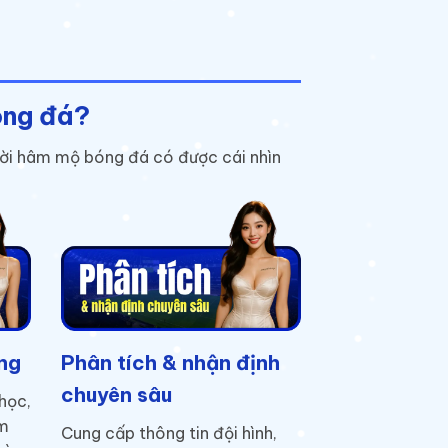
óng đá?
ười hâm mộ bóng đá có được cái nhìn
ùng
Phân tích & nhận định
chuyên sâu
học,
ìm
Cung cấp thông tin đội hình,