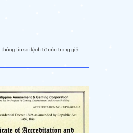
thông tin sai lệch từ các trang giả